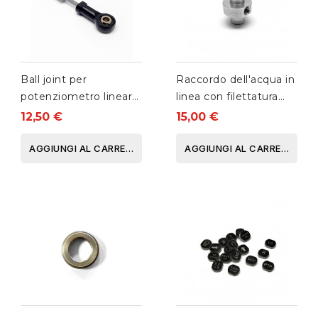
Ball joint per
Raccordo dell'acqua in
potenziometro lineare
linea con filettatura
Eclipse
M10
12,50 €
15,00 €
AGGIUNGI AL CARRELLO
AGGIUNGI AL CARRELLO