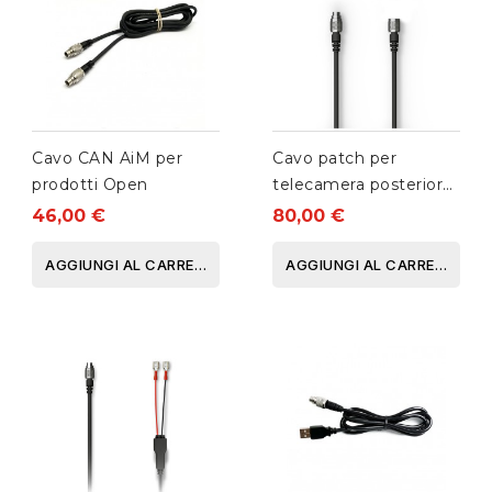
Cavo CAN AiM per
Cavo patch per
prodotti Open
telecamera posteriore
AiM singolo
46,00 €
80,00 €
AGGIUNGI AL CARRELLO
AGGIUNGI AL CARRELLO