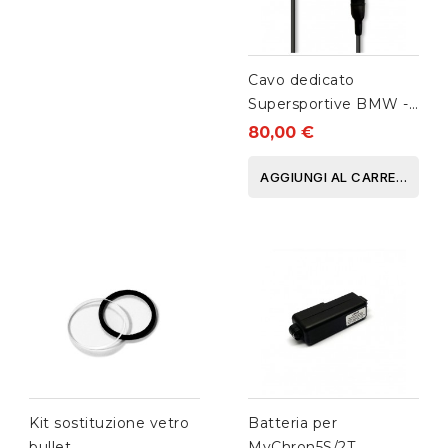
Cavo dedicato
Supersportive BMW -
mod.2
80,00 €
AGGIUNGI AL CARRELLO
Kit sostituzione vetro
Batteria per
bullet
MyChron5S/2T