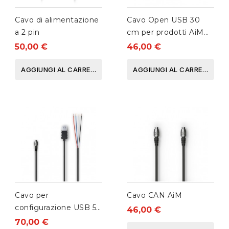
Cavo di alimentazione
Cavo Open USB 30
a 2 pin
cm per prodotti AiM
Open
50,00 €
46,00 €
AGGIUNGI AL CARRELLO
AGGIUNGI AL CARRELLO
Cavo per
Cavo CAN AiM
configurazione USB 50
46,00 €
cm + Alimentazione
70,00 €