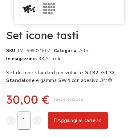
Set icone tasti
SKU
LVT599021E02
Categoria
Altro
In magazzino
98 Articoli
Set di icone standard per volante
GT32-GT32
Standalone
e gamma
SW4
con adesivo 3M®.
30,00 €
Tasse escluse
Aggiungi al carrello