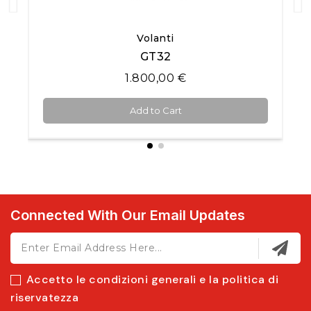
Quick View
Volanti
GT32
1.800,00 €
Add to Cart
Connected With Our Email Updates
Accetto le condizioni generali e la politica di
riservatezza