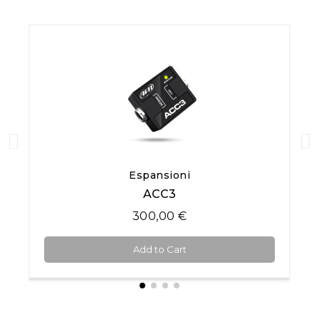
Quick View
Espansioni
ACC3
300,00 €
Add to Cart