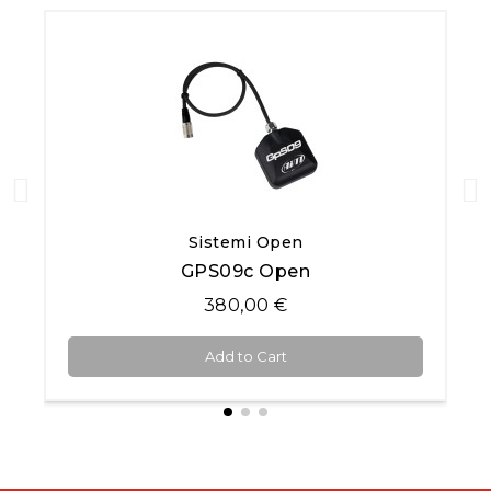
Quick View
Sistemi Open
GPS09c Open
380,00 €
Add to Cart