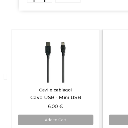
Quick View
Cavi e cablaggi
Cavo USB - Mini USB
6,00 €
Add to Cart