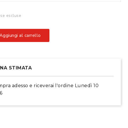
se escluse
Aggiungi al carrello
GNA STIMATA
mpra adesso
e riceverai l'ordine
Lunedì 10
6