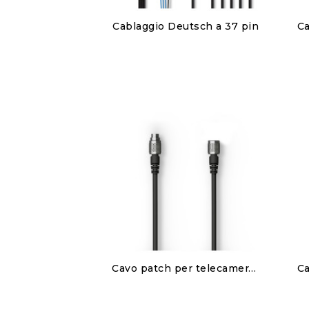
Discover
Cablaggio Deutsch a 37 pin
450,00 €
Discover
Cavo patch per telecamera posteriore AiM singolo
80,00 €