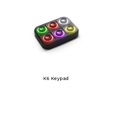
Discover
K6 Keypad
220,00 €