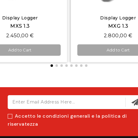
Quick View
Quick View
Display Logger
Display Logger
MXG 1.3
MXT 1.3
2.800,00 €
3.000,00 €
Add to Cart
Add to Cart
Accetto le condizioni generali e la politica di
riservatezza