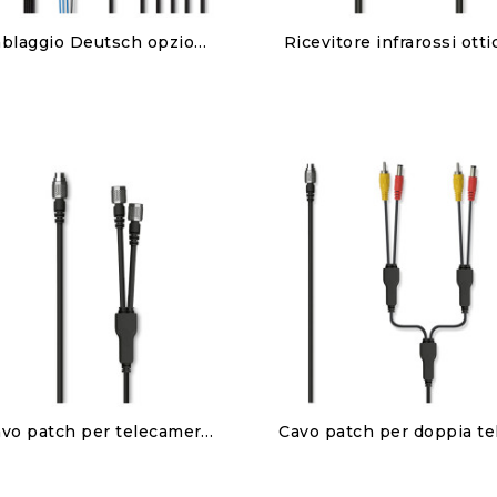
Discover
Discover
Cablaggio Deutsch opzionale a 22 pin
Ricevitore infrarossi otti
380,00 €
150,00 €
Discover
Discover
Cavo patch per telecamera posteriore AiM doppia
85,00 €
95,00 €