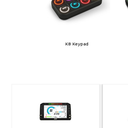
Discover
K8 Keypad
240,00 €