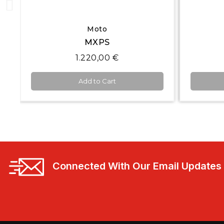
Quick View
Display Logger
MXS 1.3
2.450,00 €
Add to Cart
Connected With Our Email Updates