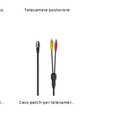
Discover
co
Telecamera posteriore
150,00 €
Discover
Cavo patch per doppia telecamera posteriore RearMaster
Cavo patch per telecamera posteriore singola RearMaster
80,00 €