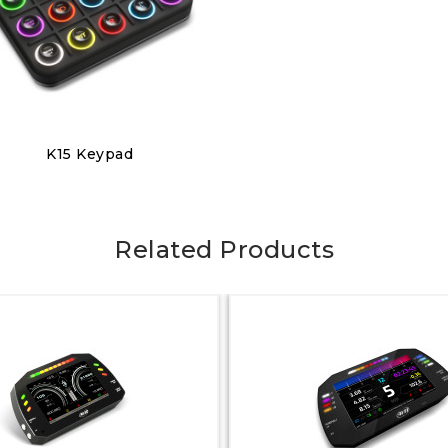
Discover
K15 Keypad
320,00 €
Related Products