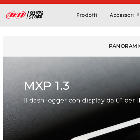
Prodotti
Accessori
PANORAMI
MXP 1.3
Il dash logger con display da 6" per 